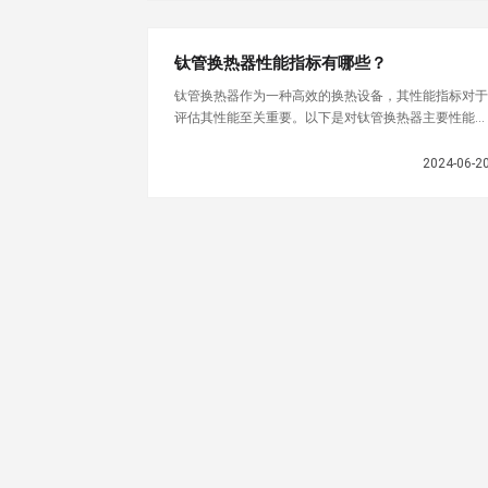
钛管换热器性能指标有哪些？
钛管换热器作为一种高效的换热设备，其性能指标对于
评估其性能至关重要。以下是对钛管换热器主要性能指
标的清晰归纳：1. 换热系数（h）定义：衡量热传导效
率的指标，表
2024-06-2