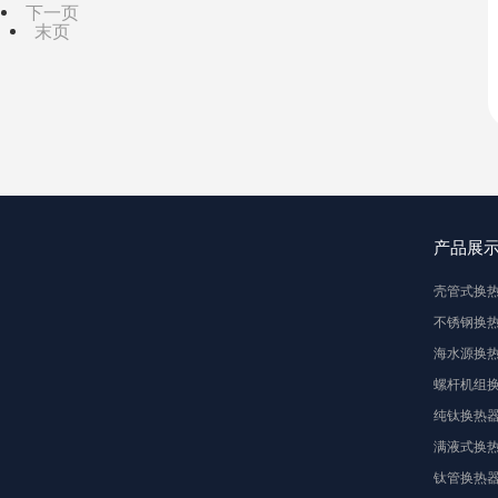
下一页
末页
产品展
壳管式换
不锈钢换
海水源换
螺杆机组
纯钛换热
满液式换
钛管换热