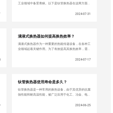
工业领域中备受青睐。以下是钛管换热器在这两方面的
主要特点：首先，钛管换热器具有优异的抗腐蚀性能。
钛金属本身具有耐
7
2024-07-31
满液式换热器如何提高换热效率？
满液式换热器作为一种重要的热能传递设备，在各种工
业领域起着关键作用。为了有效提高其换热效率，需要
综合考虑各个方面的因素，并采取相应的措施。首先，
在设计阶段，优化
4
2024-07-17
钛管换热器使用寿命是多久？
钛管换热器是一种常用的换热设备，由于其优异的抗腐
蚀性能和耐高温性能，被广泛应用于化工、冶金、电
力、医药等行业。其使用寿命受多种因素影响，主要包
括原材料质量、设计
9
2024-06-25