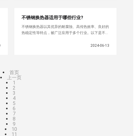
不锈钢换热器适用于哪些行业?
不锈钢换热器以其优异的耐腐蚀、高传热效率、良好的
热稳定性等特点，被广泛应用于多个行业。以下是不锈
钢换热器适用的主要行业及具体应用场景：化工行业：
在各种化学反应过
0
2024-06-13
首页
上一页
1
2
3
4
5
6
7
8
9
10
11