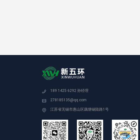
189 1425 6292 孙经理
278185135@qq.com
江苏省无锡市惠山区藕塘锡陆路1号