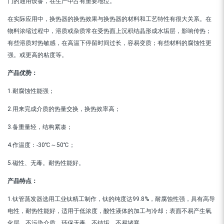
门的通用设备，在生产中占有重要地位。
在实际应用中，换热器的换热效果与换热器的材料和工艺特性有很大关系。在
物料浓缩过程中，溶质或杂质常在受热面上沉积结晶形成水垢层，影响传热；
有些溶质对热敏感，在高温下停留时间过长，容易变质；有些材料的腐蚀性更
强。或更高的粘度等。
产品优势：
1.耐腐蚀性能强；
2.用来完成介质的热量交换，换热效率高；
3.备重量轻，结构紧凑；
4.作温度：-30℃～50℃；
5.磁性、无毒。耐热性能好。
产品特点：
1.钛管蒸发器选用工业钛精工制作，钛的纯度达99.8%，耐腐蚀性强，具有高导
电性，耐热性能好，适用于低浓度，酸性液体的加工与冷却；表面不易产生氧
化层，不污染介质，环保无毒，不结垢，不易堵塞。