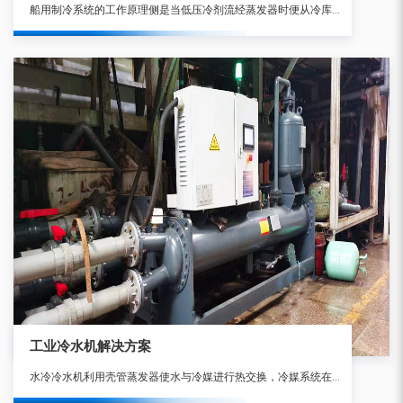
船用制冷系统的工作原理侧是当低压冷剂流经蒸发器时便从冷库中吸热使库温降低,而冷剂本身汽化成蒸气,在蒸发器出口处即可成为过热蒸气为了使蒸发器中气压能保持较低数值,并能回收冷剂循环使用。
工业冷水机解决方案
水冷冷水机利用壳管蒸发器使水与冷媒进行热交换，冷媒系统在吸收水中的热负荷，使水降温产生冷水后，通过压缩机的作用将热量带至壳管式冷凝器，由冷媒与水进行热交换，使水吸收热量后通过水管将热量带出外部散失。