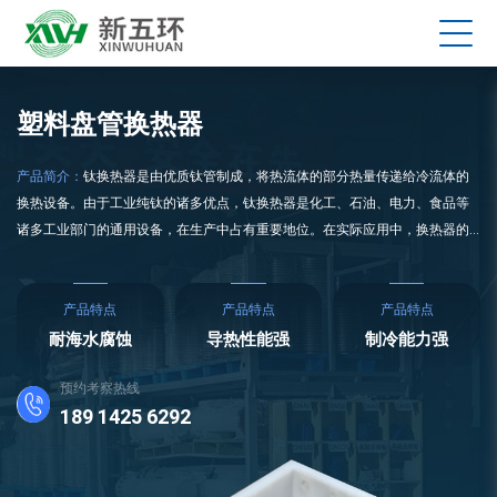
塑料盘管换热器
产品简介：
钛换热器是由优质钛管制成，将热流体的部分热量传递给冷流体的
换热设备。由于工业纯钛的诸多优点，钛换热器是化工、石油、电力、食品等
诸多工业部门的通用设备，在生产中占有重要地位。在实际应用中，换热器的
换热效果与换热器的材料和工艺特性有很大关系。在物料浓缩过程中，溶质或
杂质常在受热面上沉积结晶形成水垢层，影响传热；有些溶质对热敏感，在高
温下停留时间过长，容易变质；有些材料的腐蚀性更强。或更高的粘度等。
产品特点
产品特点
产品特点
耐海水腐蚀
导热性能强
制冷能力强
预约考察热线
189 1425 6292