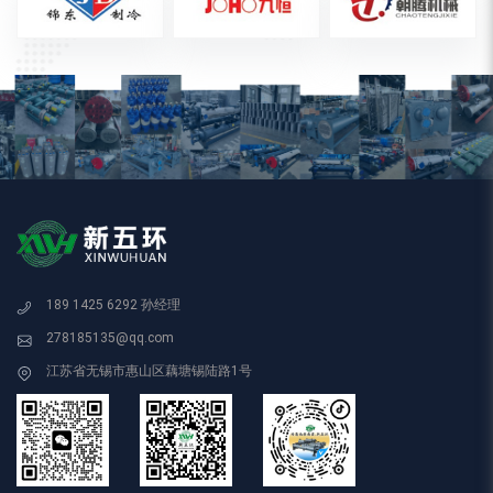
189 1425 6292 孙经理
278185135@qq.com
江苏省无锡市惠山区藕塘锡陆路1号