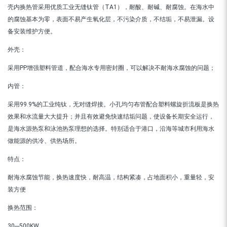
壳内换热管采用优质工业无缝钛管（TA1），耐酸、耐碱、耐腐蚀。在海水中
的腐蚀基本为零，表面不易产生氧化层，不污染介质，不结垢，不易泄漏。设
备安装维护方便。
外壳：
采用PP增强塑料管道，配合海水专用密封圈，可以解决不耐海水腐蚀的问题；
内管：
采用99.9%的工业纯钛，无对缝焊接。小孔均匀布管配合塑料螺旋折流板是换热
效果和水流量大大提升；并且有效避免快速结垢问题，使设备长期安全运行，
是海水源热泵和泳池热泵理想的选择。特别适合于港口，沿海等城市利用海水
做能源的供冷、供热场所。
特点：
耐海水腐蚀节能，换热速度快，耐高温，结构紧凑，占地面积小，重量轻，安
装方便
换热范围：
30---500KW