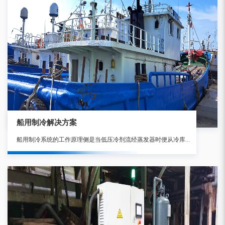
船用制冷解决方案
船用制冷系统的工作原理侧是当低压冷剂流经蒸发器时便从冷库中吸热使库温降低,而冷剂本身汽化成蒸气,在蒸发器出口处即可成为过热蒸气为了使蒸发器中气压能保持较低数值,并能回收冷剂循环使用。