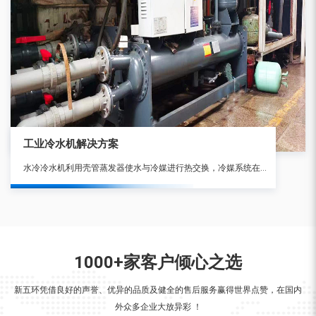
工业冷水机解决方案
水冷冷水机利用壳管蒸发器使水与冷媒进行热交换，冷媒系统在吸收水中的热负荷，使水降温产生冷水后，通过压缩机的作用将热量带至壳管式冷凝器，由冷媒与水进行热交换，使水吸收热量后通过水管将热量带出外部散失。
1000+家客户倾心之选
新五环凭借良好的声誉、优异的品质及健全的售后服务赢得世界点赞，在国内
外众多企业大放异彩 ！