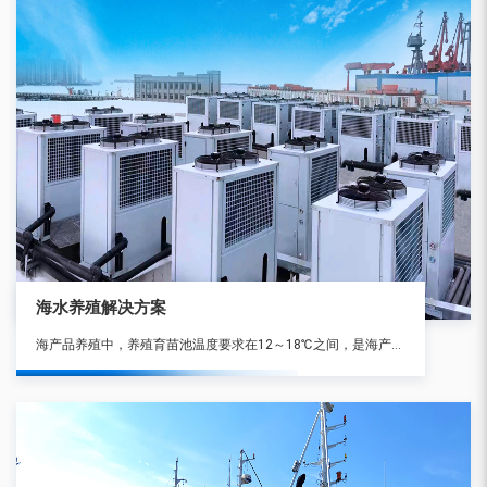
海水养殖解决方案
海产品养殖中，养殖育苗池温度要求在12～18℃之间，是海产品生长的更佳 环境。受季节和地区环境温度的变化，育苗池温度更低可达0℃以下，更高达30℃以上，因此必须对养殖育苗池海水及其环境温度进行恒温控制。