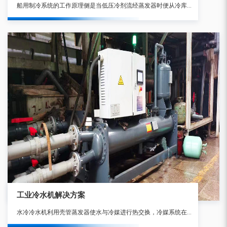
船用制冷系统的工作原理侧是当低压冷剂流经蒸发器时便从冷库中吸热使库温降低,而冷剂本身汽化成蒸气,在蒸发器出口处即可成为过热蒸气为了使蒸发器中气压能保持较低数值,并能回收冷剂循环使用。
工业冷水机解决方案
水冷冷水机利用壳管蒸发器使水与冷媒进行热交换，冷媒系统在吸收水中的热负荷，使水降温产生冷水后，通过压缩机的作用将热量带至壳管式冷凝器，由冷媒与水进行热交换，使水吸收热量后通过水管将热量带出外部散失。