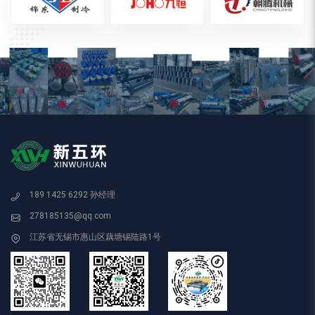
189 1425 6292 孙经理
278185135@qq.com
江苏省无锡市惠山区藕塘锡陆路1号