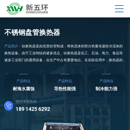
不锈钢盘管换热器
产品简介：
钛换热器是由优质钛管制成，将热流体的部分热量传递给冷流体的
换热设备。由于工业纯钛的诸多优点，钛换热器是化工、石油、电力、食品等
诸多工业部门的通用设备，在生产中占有重要地位。在实际应用中，换热器的
换热效果与换热器的材料和工艺特性有很大关系。在物料浓缩过程中，溶质或
杂质常在受热面上沉积结晶形成水垢层，影响传热；有些溶质对热敏感，在高
温下停留时间过长，容易变质；有些材料的腐蚀性更强。或更高的粘度等。
产品特点
产品特点
产品特点
耐海水腐蚀
导热性能强
制冷能力强
预约考察热线
189 1425 6292