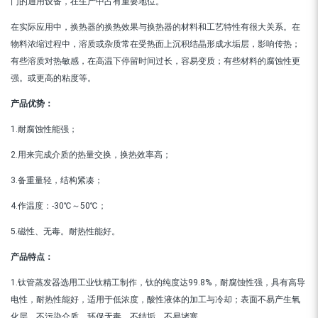
门的通用设备，在生产中占有重要地位。
在实际应用中，换热器的换热效果与换热器的材料和工艺特性有很大关系。在
物料浓缩过程中，溶质或杂质常在受热面上沉积结晶形成水垢层，影响传热；
有些溶质对热敏感，在高温下停留时间过长，容易变质；有些材料的腐蚀性更
强。或更高的粘度等。
产品优势：
1.耐腐蚀性能强；
2.用来完成介质的热量交换，换热效率高；
3.备重量轻，结构紧凑；
4.作温度：-30℃～50℃；
5.磁性、无毒。耐热性能好。
产品特点：
1.钛管蒸发器选用工业钛精工制作，钛的纯度达99.8%，耐腐蚀性强，具有高导
电性，耐热性能好，适用于低浓度，酸性液体的加工与冷却；表面不易产生氧
化层，不污染介质，环保无毒，不结垢，不易堵塞。