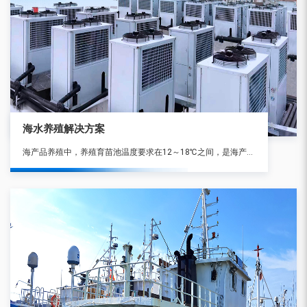
海水养殖解决方案
海产品养殖中，养殖育苗池温度要求在12～18℃之间，是海产品生长的更佳 环境。受季节和地区环境温度的变化，育苗池温度更低可达0℃以下，更高达30℃以上，因此必须对养殖育苗池海水及其环境温度进行恒温控制。