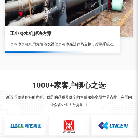
工业冷水机解决方案
水冷冷水机利用壳管蒸发器使水与冷媒进行热交换，冷媒系统在吸收水中的热负荷，使水降温产生冷水后，通过压缩机的作用将热量带至壳管式冷凝器，由冷媒与水进行热交换，使水吸收热量后通过水管将热量带出外部散失。
1000+家客户倾心之选
新五环凭借良好的声誉、优异的品质及健全的售后服务赢得世界点赞，在国内
外众多企业大放异彩 ！