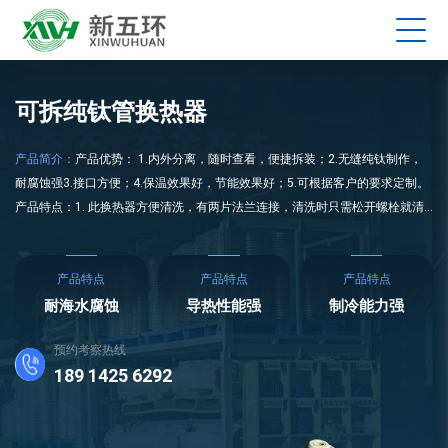
可拆纯钛管换热器
产品简介：
产品优势： 1.内外分离，随时查看，便捷拆装；2.无缝纯钛制作，
耐腐蚀强3.接口方便；4.保温效果好，节能效果好；5.可根据客户的要求定制。
产品特点：1. 此换热器方便清洗，有两片法兰连接，清洗时只需松开螺栓就清
晰可见。2.桶内热转换器采用无缝纯钛制作，抗腐蚀性强、换热效率高、无磁
性、无毒、耐热性能好。3.外桶采用高强度塑PVC-U给水管或PP化工管道制合而
成，化学稳定性好，不受环境因素和管道内介
产品特点
产品特点
产品特点
耐海水腐蚀
导热性能强
制冷能力强
预约考察热线
189 1425 6292