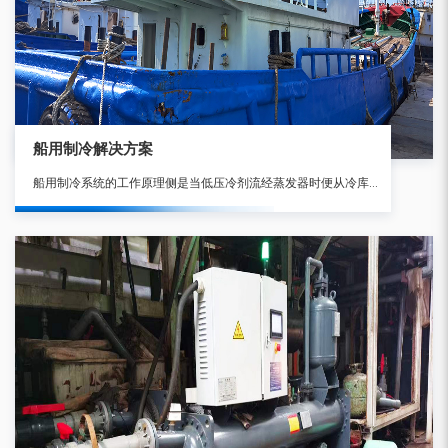
船用制冷解决方案
船用制冷系统的工作原理侧是当低压冷剂流经蒸发器时便从冷库中吸热使库温降低,而冷剂本身汽化成蒸气,在蒸发器出口处即可成为过热蒸气为了使蒸发器中气压能保持较低数值,并能回收冷剂循环使用。