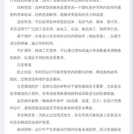
行高效的热量交换，适用于需要高效率热交换的应用场景。
结构坚固：这种类型的换热器通常由一个圆柱形外壳和内部排列紧
密的管束组成，结构坚固耐用，能够承受较高的压力和温度。
适应性强：可以处理各种类型的流体，包括气体、液体、蒸汽等，
并且适用于广泛的工业应用，如化工、石油、食品加工、制药等行业。
易于维护：许多设计允许轻松访问内部组件（例如管束），以便于
清洁和维修，减少停机时间。
可扩展性：根据工艺需求，可以通过增加或减少管束数量来调整换
热面积，以满足不同的热负荷要求。
注意事项
防止结垢：长时间运行可能导致管内积聚沉积物，降低换热效率。
因此，定期清洗和维护是必要的。
注意腐蚀防护：选择合适的材料对于避免腐蚀至关重要，尤其是在
处理腐蚀性介质时。应考虑使用耐腐蚀材料或采取适当的防腐措施。
监控操作参数：确保操作条件（如流量、温度、压力）在设计范围
内运行，避免因超温或超压导致设备损坏或安全事故。
安全阀安装：为防止过压情况发生，应在壳管式换热器上安装适当
的安全阀或其他保护装置。
振动控制：运行中产生的振动可能对设备造成损害，应注意减振设